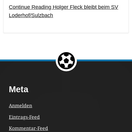
Continue Reading Holger Fleck bleibt beim SV
Loderhof/Sulzbach
Return to the top of the page.
Footer
Meta
Content
Anmelden
Eintrags-Feed
Kommentar-Feed