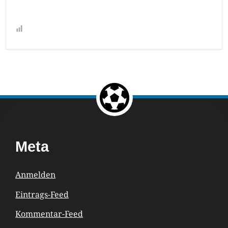
Return to the top of the page.
Footer
Meta
Content
Anmelden
Eintrags-Feed
Kommentar-Feed