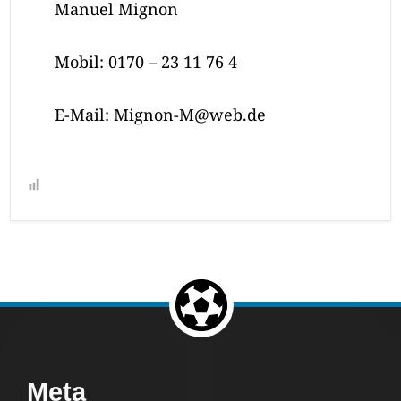
Manuel Mignon
Mobil: 0170 – 23 11 76 4
E-Mail: Mignon-M@web.de
Return to the top of the page.
Footer
Meta