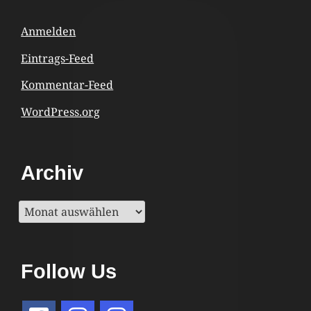
Content
Anmelden
Eintrags-Feed
Kommentar-Feed
WordPress.org
Archiv
Archiv
Follow Us