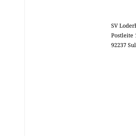
SV Loderh
Postleite 
92237 Su