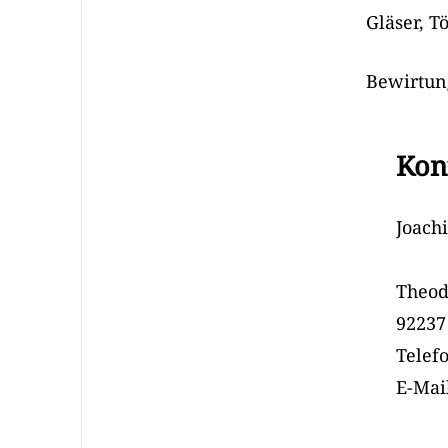
Gläser, T
Bewirtun
Kon
Joach
Theod
92237
Telef
E-Mai