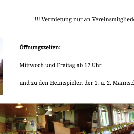
sball
Outdoor-Training
!!! Vermietung nur an Vereinsmitglieder !!!
B1 – Jugend
Pilates – aktiv plus
D1-Jugend
Ski- &
Öffnungszeiten:
Fitnessgymnastik / Fit
nd
in den Frühling
E1-Jugend
Mittwoch und Freitag ab 17 Uhr
Seniorengymnastik
G1-Jugend
und zu den Heimspielen der 1. u. 2. Mannsc