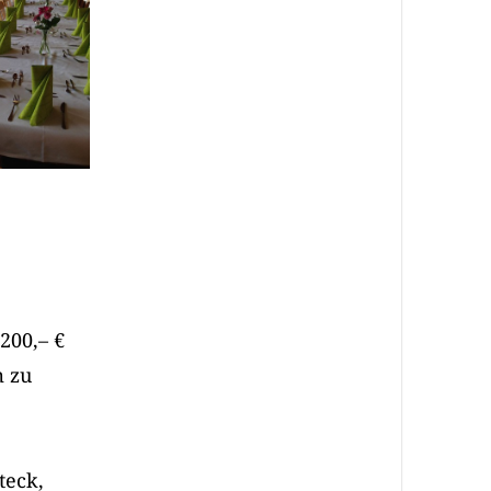
200,– €
m zu
teck,