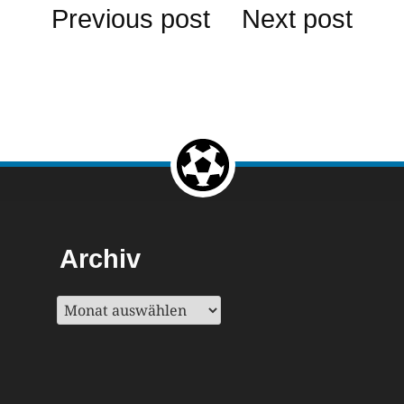
Beitragsnavigation
Previous post
Next post
Return to the top of the page.
Archiv
Archiv