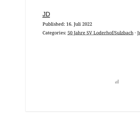
Jugendfus
JD
A-Jugend
Published:
16. Juli 2022
Categories:
50 Jahre SV Loderhof/Sulzbach
·
J
D-Jugend
E-/F-Juge
G-Jugend