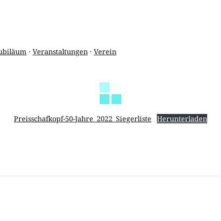
sball
Outdoor-Training
B1 – Jugend
Pilates – aktiv plus
ubiläum
·
Veranstaltungen
·
Verein
D1-Jugend
Ski- &
Fitnessgymnastik / Fit
nd
in den Frühling
E1-Jugend
Seniorengymnastik
G1-Jugend
Preisschafkopf-50-Jahre_2022_Siegerliste
Herunterladen