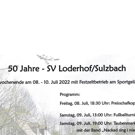
sball
Outdoor-Training
B1 – Jugend
Pilates – aktiv plus
D1-Jugend
Ski- &
Fitnessgymnastik / Fit
nd
in den Frühling
E1-Jugend
Seniorengymnastik
G1-Jugend