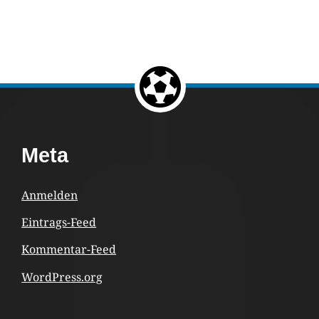
Return to the top of the page.
Footer
Meta
Content
Anmelden
Eintrags-Feed
Kommentar-Feed
WordPress.org