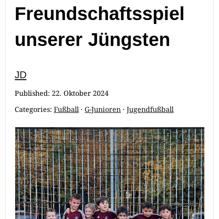
Freundschaftsspiel
unserer Jüngsten
JD
Published:
22. Oktober 2024
Categories:
Fußball
·
G-Junioren
·
Jugendfußball