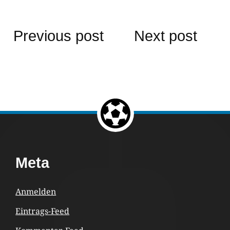
Beitragsnavigation
Previous post
Next post
Return to the top of the page.
Footer
Meta
Content
Anmelden
Eintrags-Feed