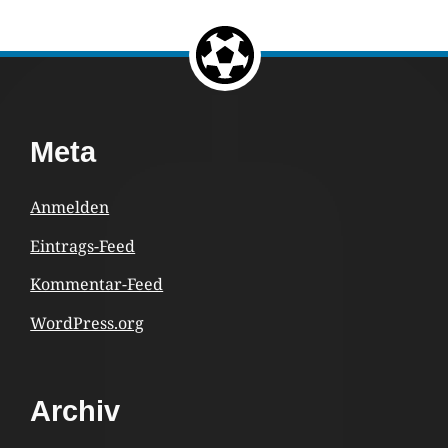
Return to the top of the page.
Footer
Meta
Content
Anmelden
Eintrags-Feed
Kommentar-Feed
WordPress.org
Archiv