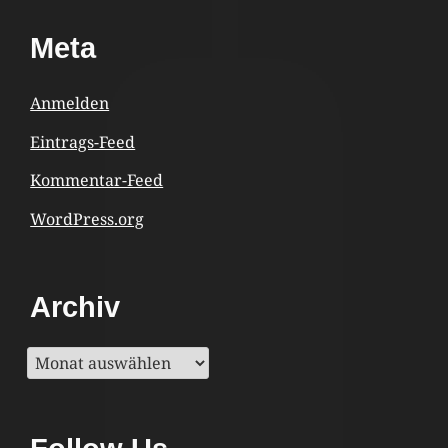
Footer
Meta
Content
Anmelden
Eintrags-Feed
Kommentar-Feed
WordPress.org
Archiv
Archiv