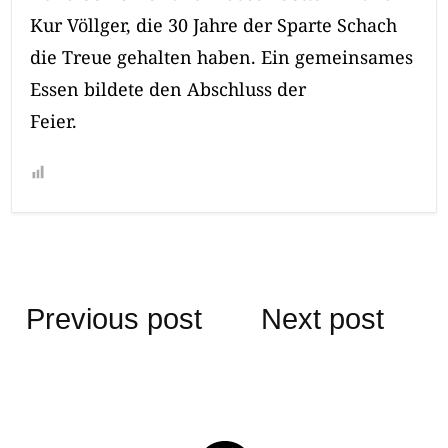
Kur Völlger, die 30 Jahre der Sparte Schach
die Treue gehalten haben. Ein gemeinsames
Essen bildete den Abschluss der
Feier.
Beitragsnavigation
Previous post
Next post
Return to the top of the page.