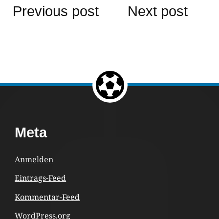
Beitragsnavigation
Previous post
Next post
Return to the top of the page.
Footer
Meta
Content
Anmelden
Eintrags-Feed
Kommentar-Feed
WordPress.org